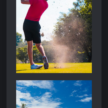
In Istria si p…
golf.
conosciuta per quanto riguarda il mondo del
confini, l’Istria rimane una zona poco
Nonostante si trovi subito al di là dei nostri
mozzafiato.
giocare su campi
Istria, non serve l’aereo per