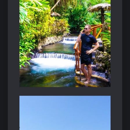
in un luogo idill…
spiagge e la vita notturna che la trasformano
presa d’assalto dai turisti italiani per le
La vicina, amatissima penisola greca viene
2021.
gli amanti del golf nell’estate
Grecia, location perfetta per