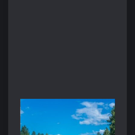
arte che può determinare il…
imbucare la pallina, ma di una vera e propria
nel gioco”. Non si tratta semplicemente di
Nel golf, il putting è spesso definito “un gioco
gioco corto
avanzate per migliorare il tuo
Il putting nel golf: tecniche