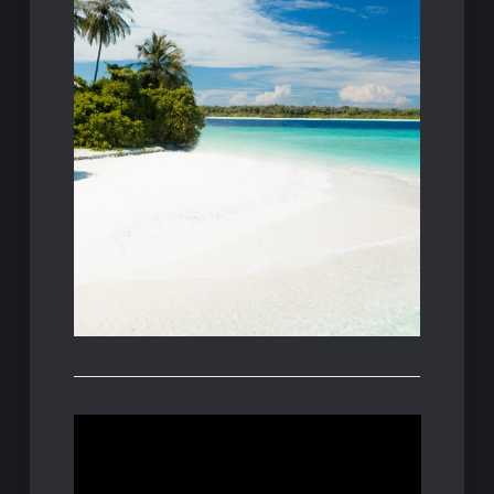
passarci una vacanza al…
migliaia di giovani italiani si preparano per
dubbio una delle più rinomate. Ogni anno,
Tra le isole spagnole, Maiorca è senza
Maiorca: sole, mare e golf!