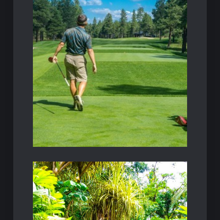
vostra, magari su uno dei…
da golf. In piedi davanti allo specchio di casa
invito per andare a giocare su un vero campo
Immaginate la scena: avete ricevuto il primo
Vestirsi da golfista